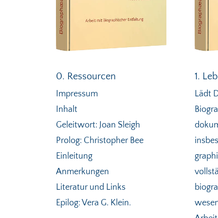
0. Ressourcen
1. Le
Impressum
Lädt D
Inhalt
Biogra
Geleitwort: Joan Sleigh
dokum
Prolog: Christopher Bee
insbes
Einleitung
graphi
Anmerkungen
vollst
Literatur und Links
biogra
Epilog: Vera G. Klein.
wesent